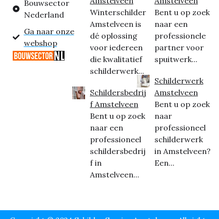
Amstelveen
Amstelveen
Bouwsector
Winterschilder
Bent u op zoek
Nederland
Amstelveen is
naar een
Ga naar onze
dé oplossing
professionele
webshop
voor iedereen
partner voor
die kwalitatief
spuitwerk...
schilderwerk...
Schilderwerk
Schildersbedrij
Amstelveen
f Amstelveen
Bent u op zoek
Bent u op zoek
naar
naar een
professioneel
professioneel
schilderwerk
schildersbedrij
in Amstelveen?
f in
Een...
Amstelveen...