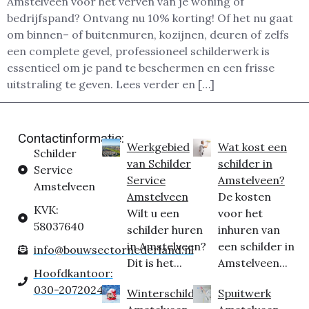
Amstelveen voor het verven van je woning of
bedrijfspand? Ontvang nu 10% korting! Of het nu gaat
om binnen– of buitenmuren, kozijnen, deuren of zelfs
een complete gevel, professioneel schilderwerk is
essentieel om je pand te beschermen en een frisse
uitstraling te geven. Lees verder en […]
Contactinformatie:
Werkgebied
Wat kost een
Schilder
van Schilder
schilder in
Service
Service
Amstelveen?
Amstelveen
Amstelveen
De kosten
KVK:
Wilt u een
voor het
58037640
schilder huren
inhuren van
in Amstelveen?
een schilder in
info@bouwsectornederland.nl
Dit is het...
Amstelveen...
Hoofdkantoor:
030-2072024
Winterschilder
Spuitwerk