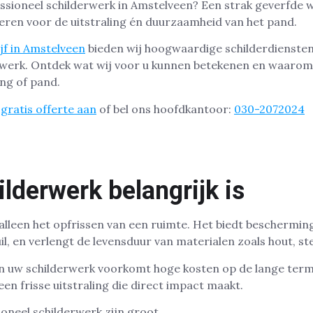
ssioneel schilderwerk in Amstelveen? Een strak geverfde 
eren voor de uitstraling én duurzaamheid van het pand.
jf in Amstelveen
bieden wij hoogwaardige schilderdienste
erwerk. Ontdek wat wij voor u kunnen betekenen en waarom
ing of pand.
gratis offerte aan
of bel ons hoofdkantoor:
030-2072024
derwerk belangrijk is
alleen het opfrissen van een ruimte. Het biedt beschermin
uil, en verlengt de levensduur van materialen zoals hout, s
 uw schilderwerk voorkomt hoge kosten op de lange term
en frisse uitstraling die direct impact maakt.
oneel schilderwerk zijn groot.