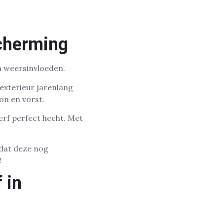
scherming
n weersinvloeden.
exterieur jarenlang
on en vorst.
erf perfect hecht. Met
dat deze nog
!
 in