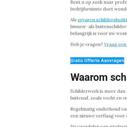
Bent u op zoek naar profe
bedrijfsruimte doet wond
Als
ervaren schildersbedri
binnen- als buitenschild
belangrijk is voor uw won
Heb je vragen?
Vraag een 
Gratis Offerte Aanvragen
Waarom schil
Schilderwerk is meer dan 
buitenaf, zoals vocht en v
Regelmatig onderhoud van
een nieuwe verflaag voor e
De voordelen van professi