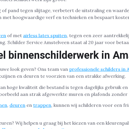
f pand tegen slijtage, verbetert de uitstraling en waard
n met hoogwaardige verf en technieken en bespaart kosten
ren
of met
airless latex spuiten
, tegen een zeer aantrekkeli
ng. Schilder Service Amstelveen staat al 20 jaar voor beta
el binnenschilderwerk in Am
ieuwe look geven? Ons team van
professionele schilders in
zijnen en deuren te voorzien van een strakke afwerking.
van hoge kwaliteit die bestand is tegen dagelijks gebruik en
voorbeeld aan strak afgewerkte muren en plafonds zonder 
jnen
,
deuren
en
trappen
, kunnen wij schilderen voor een f
kleuren? Wij helpen u graag bij het kiezen van een kleurenpal