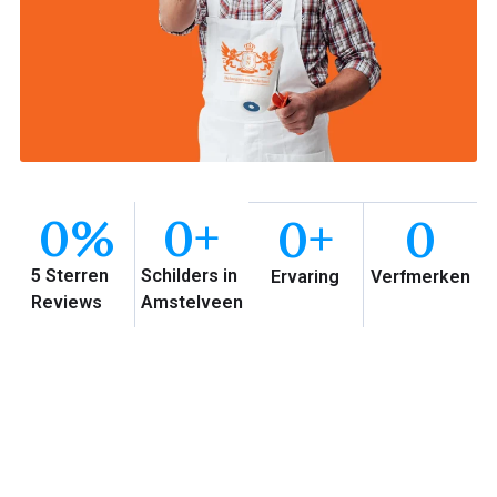
0
%
0
+
0
+
0
5 Sterren
Schilders in
Ervaring
Verfmerken
Reviews
Amstelveen
Waarom Schilder Service
Amstelveen?