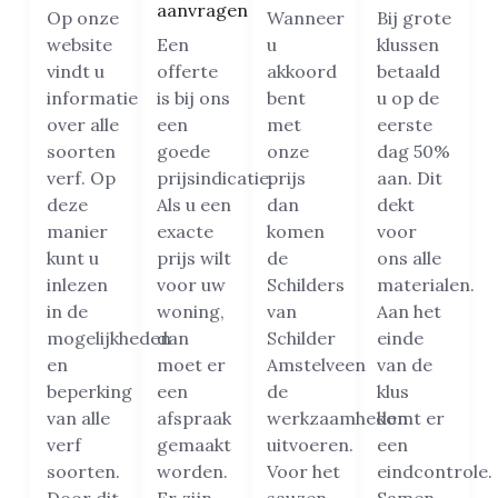
aanvragen
Op onze
Wanneer
Bij grote
website
Een
u
klussen
vindt u
offerte
akkoord
betaald
informatie
is bij ons
bent
u op de
over alle
een
met
eerste
soorten
goede
onze
dag 50%
verf. Op
prijsindicatie.
prijs
aan. Dit
deze
Als u een
dan
dekt
manier
exacte
komen
voor
kunt u
prijs wilt
de
ons alle
inlezen
voor uw
Schilders
materialen.
in de
woning,
van
Aan het
mogelijkheden
dan
Schilder
einde
en
moet er
Amstelveen
van de
beperking
een
de
klus
van alle
afspraak
werkzaamheden
komt er
verf
gemaakt
uitvoeren.
een
soorten.
worden.
Voor het
eindcontrole.