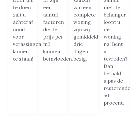
Door dit
Er zijn
sauzen
Samen
te doen
een
van een
met de
zult u
aantal
complete
behanger
achteraf
factoren
woning
loopt u
nooit
die de
zijn wij
de
voor
prijs per
gemiddeld
woning
verassingen
m2
drie
na. Bent
komen
kunnen
dagen
u
te staan!
beïnvloeden.
bezig.
tevreden?
Dan
betaald
u pas de
resterende
50
procent.