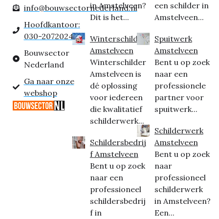
in Amstelveen?
een schilder in
info@bouwsectornederland.nl
Dit is het...
Amstelveen...
Hoofdkantoor:
030-2072024
Winterschilder
Spuitwerk
Amstelveen
Amstelveen
Bouwsector
Winterschilder
Bent u op zoek
Nederland
Amstelveen is
naar een
Ga naar onze
dé oplossing
professionele
webshop
voor iedereen
partner voor
die kwalitatief
spuitwerk...
schilderwerk...
Schilderwerk
Schildersbedrij
Amstelveen
f Amstelveen
Bent u op zoek
Bent u op zoek
naar
naar een
professioneel
professioneel
schilderwerk
schildersbedrij
in Amstelveen?
f in
Een...