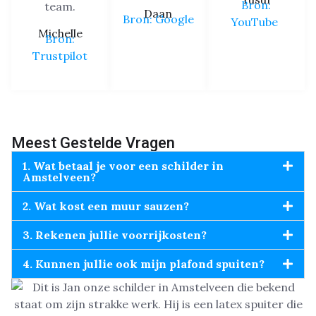
Bron:
team.
Daan
Bron: Google
YouTube
Michelle
Bron:
Trustpilot
Meest Gestelde Vragen
1. Wat betaal je voor een schilder in
Amstelveen?
2. Wat kost een muur sauzen?
3. Rekenen jullie voorrijkosten?
4. Kunnen jullie ook mijn plafond spuiten?