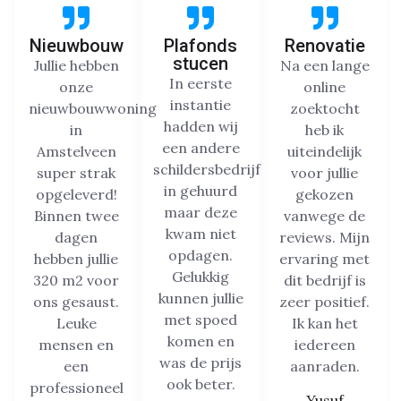
Nieuwbouw
Plafonds
Renovatie
stucen
Jullie hebben
Na een lange
In eerste
onze
online
instantie
nieuwbouwwoning
zoektocht
hadden wij
in
heb ik
een andere
Amstelveen
uiteindelijk
schildersbedrijf
super strak
voor jullie
in gehuurd
opgeleverd!
gekozen
maar deze
Binnen twee
vanwege de
kwam niet
dagen
reviews. Mijn
opdagen.
hebben jullie
ervaring met
Gelukkig
320 m2 voor
dit bedrijf is
kunnen jullie
ons gesaust.
zeer positief.
met spoed
Leuke
Ik kan het
komen en
mensen en
iedereen
was de prijs
een
aanraden.
ook beter.
professioneel
Yusuf