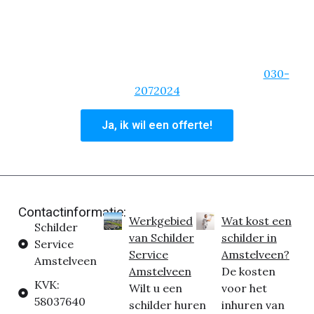
We zijn van de korte lijnen, een heldere
communicatie en zullen altijd bereikbaar zijn. Ben je
overtuigd van onze schildersdiensten? Vraag dan
een offerte aan of bel ons hoofdkantoor op:
030-
2072024
Ja, ik wil een offerte!
Contactinformatie:
Werkgebied
Wat kost een
Schilder
van Schilder
schilder in
Service
Service
Amstelveen?
Amstelveen
Amstelveen
De kosten
KVK:
Wilt u een
voor het
58037640
schilder huren
inhuren van