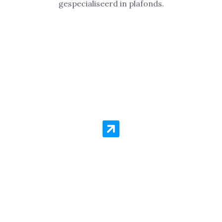
Woning in Amstelveen laten
Sauzen of Spuiten?
Schilder Service Amstelveen staat voor kwaliteit en
goedkope prijzen per vierkante meter. Er is geen
schilderklus die we niet aannemen! Zelfs als het gaat
om een spoedklus, dan kun je rekenen op onze
schilders!