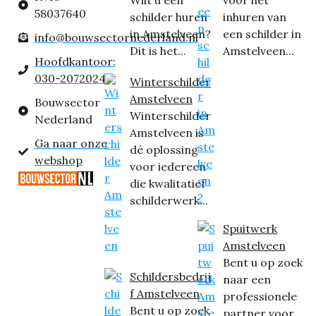
Wilt u een
voor het
58037640
schilder huren
inhuren van
in Amstelveen?
een schilder in
info@bouwsectornederland.nl
Dit is het...
Amstelveen...
Hoofdkantoor:
030-2072024
Winterschilder
Amstelveen
Bouwsector
Winterschilder
Nederland
Amstelveen is
Ga naar onze
dé oplossing
webshop
voor iedereen
die kwalitatief
schilderwerk...
Spuitwerk
Amstelveen
Bent u op zoek
Schildersbedrij
naar een
f Amstelveen
professionele
Bent u op zoek
partner voor