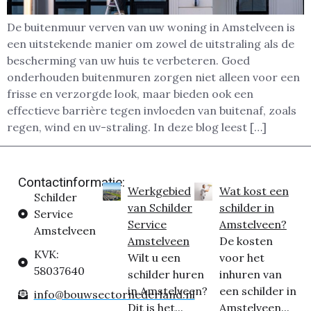
De buitenmuur verven van uw woning in Amstelveen is
een uitstekende manier om zowel de uitstraling als de
bescherming van uw huis te verbeteren. Goed
onderhouden buitenmuren zorgen niet alleen voor een
frisse en verzorgde look, maar bieden ook een
effectieve barrière tegen invloeden van buitenaf, zoals
regen, wind en uv-straling. In deze blog leest […]
Contactinformatie:
Werkgebied
Wat kost een
Schilder
van Schilder
schilder in
Service
Service
Amstelveen?
Amstelveen
Amstelveen
De kosten
KVK:
Wilt u een
voor het
58037640
schilder huren
inhuren van
in Amstelveen?
een schilder in
info@bouwsectornederland.nl
Dit is het...
Amstelveen...