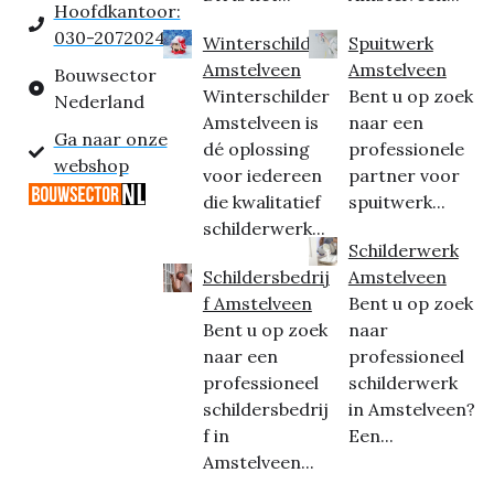
Hoofdkantoor:
030-2072024
Winterschilder
Spuitwerk
Amstelveen
Amstelveen
Bouwsector
Winterschilder
Bent u op zoek
Nederland
Amstelveen is
naar een
Ga naar onze
dé oplossing
professionele
webshop
voor iedereen
partner voor
die kwalitatief
spuitwerk...
schilderwerk...
Schilderwerk
Schildersbedrij
Amstelveen
f Amstelveen
Bent u op zoek
Bent u op zoek
naar
naar een
professioneel
professioneel
schilderwerk
schildersbedrij
in Amstelveen?
f in
Een...
Amstelveen...