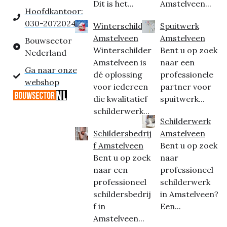
Dit is het...
Amstelveen...
Hoofdkantoor:
030-2072024
Winterschilder
Spuitwerk
Amstelveen
Amstelveen
Bouwsector
Winterschilder
Bent u op zoek
Nederland
Amstelveen is
naar een
Ga naar onze
dé oplossing
professionele
webshop
voor iedereen
partner voor
die kwalitatief
spuitwerk...
schilderwerk...
Schilderwerk
Schildersbedrij
Amstelveen
f Amstelveen
Bent u op zoek
Bent u op zoek
naar
naar een
professioneel
professioneel
schilderwerk
schildersbedrij
in Amstelveen?
f in
Een...
Amstelveen...