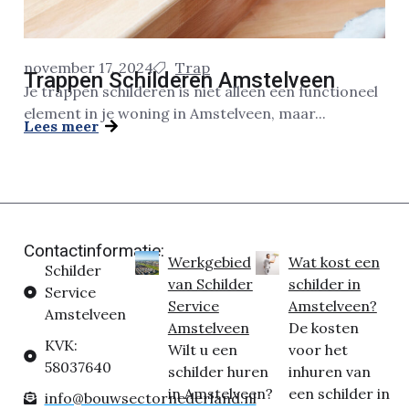
november 17, 2024
Trap
Trappen Schilderen Amstelveen
Je trappen schilderen is niet alleen een functioneel
element in je woning in Amstelveen, maar...
Lees meer
Contactinformatie:
Werkgebied
Wat kost een
Schilder
van Schilder
schilder in
Service
Service
Amstelveen?
Amstelveen
Amstelveen
De kosten
KVK:
Wilt u een
voor het
58037640
schilder huren
inhuren van
in Amstelveen?
een schilder in
info@bouwsectornederland.nl