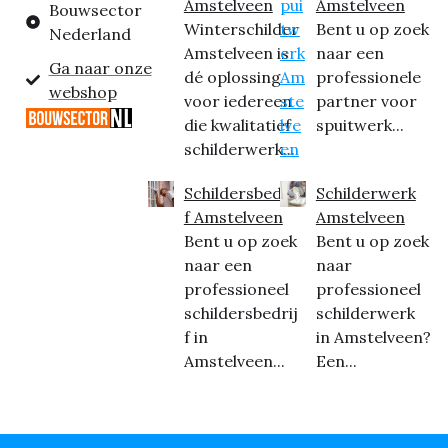
Amstelveen
Amstelveen
Bouwsector
Winterschilder
Bent u op zoek
Nederland
Amstelveen is
naar een
Ga naar onze
dé oplossing
professionele
webshop
voor iedereen
partner voor
die kwalitatief
spuitwerk...
schilderwerk...
Schildersbedrij
Schilderwerk
f Amstelveen
Amstelveen
Bent u op zoek
Bent u op zoek
naar een
naar
professioneel
professioneel
schildersbedrij
schilderwerk
f in
in Amstelveen?
Amstelveen...
Een...