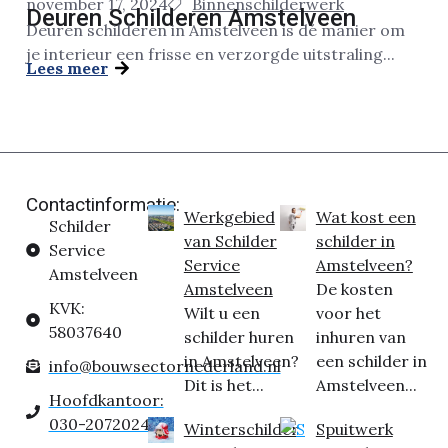
november 17, 2024
Binnenschilderwerk
Deuren Schilderen Amstelveen
Deuren schilderen in Amstelveen is dé manier om
je interieur een frisse en verzorgde uitstraling...
Lees meer
Contactinformatie:
Werkgebied
Wat kost een
Schilder
van Schilder
schilder in
Service
Service
Amstelveen?
Amstelveen
Amstelveen
De kosten
KVK:
Wilt u een
voor het
58037640
schilder huren
inhuren van
in Amstelveen?
een schilder in
info@bouwsectornederland.nl
Dit is het...
Amstelveen...
Hoofdkantoor:
030-2072024
Winterschilder
Spuitwerk