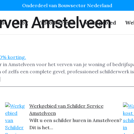
Onderdeel van Bouwsector Nederland
rven Amstelveen
me
Blog
Video Reviews
Werkgebied
We
n
r in Amstelveen voor het verven van je woning of bedrijfs
of zelfs een complete gevel, professioneel schilderwerk i
]
Werkgebied van Schilder Service
Amstelveen
Wilt u een schilder huren in Amstelveen?
Dit is het...