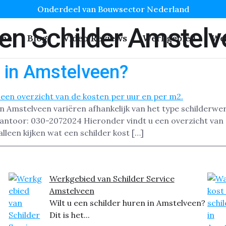
Onderdeel van Bouwsector Nederland
en Schilder Amstel
me
Blog
Video Reviews
Werkgebied
We
r in Amstelveen?
in Amstelveen variëren afhankelijk van het type schilderwe
kantoor: 030-2072024 Hieronder vindt u een overzicht van
lleen kijken wat een schilder kost […]
Werkgebied van Schilder Service
Amstelveen
Wilt u een schilder huren in Amstelveen?
Dit is het...