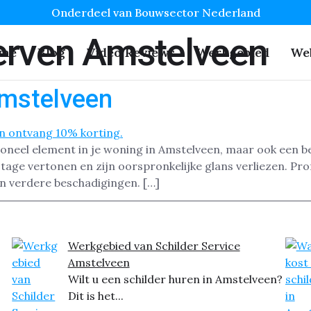
Onderdeel van Bouwsector Nederland
erven Amstelveen
me
Blog
Video Reviews
Werkgebied
We
Amstelveen
tioneel element in je woning in Amstelveen, maar ook een be
ijtage vertonen en zijn oorspronkelijke glans verliezen. Pr
n verdere beschadigingen. […]
Werkgebied van Schilder Service
Amstelveen
Wilt u een schilder huren in Amstelveen?
Dit is het...