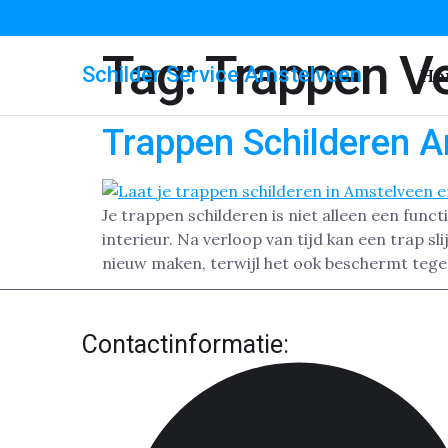
Tag:
Trappen V
Schilder Service Amstelveen
Ho
Trappen Schilderen 
Je trappen schilderen is niet alleen een func
interieur. Na verloop van tijd kan een trap sl
nieuw maken, terwijl het ook beschermt tege
Contactinformatie: