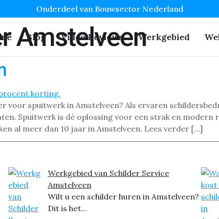
Onderdeel van Bouwsector Nederland
er Amstelveen
me
Blog
Video Reviews
Werkgebied
We
n
er voor spuitwerk in Amstelveen? Als ervaren schildersbed
ten. Spuitwerk is dé oplossing voor een strak en modern r
en al meer dan 10 jaar in Amstelveen. Lees verder […]
Werkgebied van Schilder Service
Amstelveen
Wilt u een schilder huren in Amstelveen?
Dit is het...