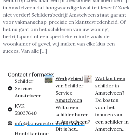
Bent u op zoek naar een professioneel schildersbedrijf
in Amstelveen dat hoogwaardige kwaliteit levert? Zoek
niet verder! Schildersbedrijf Amstelveen staat garant
voor vakmanschap, precisie en klanttevredenheid. Of
het nu gaat om het schilderen van uw woning,
bedrijfspand of een specifieke ruimte zoals de
woonkamer of gevel, wij maken van elke klus een
succes. Van alle […]
Contactinformatie:
Werkgebied
Wat kost een
Schilder
van Schilder
schilder in
Service
Service
Amstelveen?
Amstelveen
Amstelveen
De kosten
KVK:
Wilt u een
voor het
58037640
schilder huren
inhuren van
in Amstelveen?
een schilder in
info@bouwsectornederland.nl
Dit is het...
Amstelveen...
Hoofdkantoor: