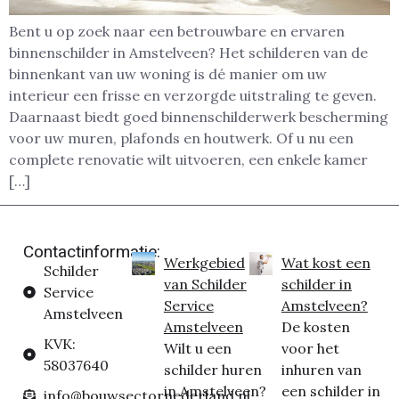
Bent u op zoek naar een betrouwbare en ervaren
binnenschilder in Amstelveen? Het schilderen van de
binnenkant van uw woning is dé manier om uw
interieur een frisse en verzorgde uitstraling te geven.
Daarnaast biedt goed binnenschilderwerk bescherming
voor uw muren, plafonds en houtwerk. Of u nu een
complete renovatie wilt uitvoeren, een enkele kamer
[…]
Contactinformatie:
Werkgebied
Wat kost een
Schilder
van Schilder
schilder in
Service
Service
Amstelveen?
Amstelveen
Amstelveen
De kosten
KVK:
Wilt u een
voor het
58037640
schilder huren
inhuren van
in Amstelveen?
een schilder in
info@bouwsectornederland.nl