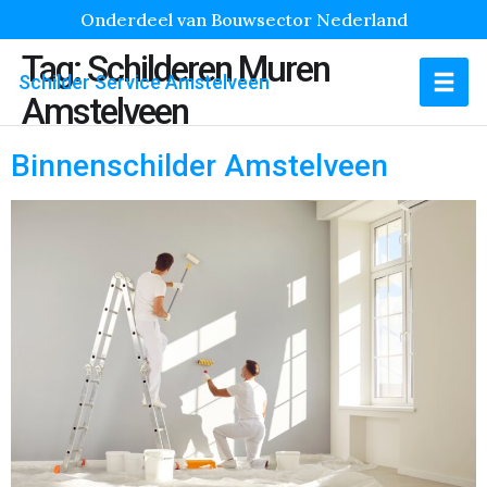
Onderdeel van Bouwsector Nederland
Tag:
Schilderen Muren
Schilder Service Amstelveen
Amstelveen
Binnenschilder Amstelveen