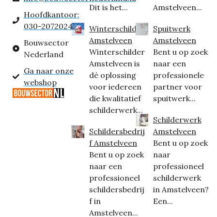
Dit is het...
Amstelveen...
Hoofdkantoor:
030-2072024
Winterschilder
Spuitwerk
Amstelveen
Amstelveen
Bouwsector
Winterschilder
Bent u op zoek
Nederland
Amstelveen is
naar een
Ga naar onze
dé oplossing
professionele
webshop
voor iedereen
partner voor
die kwalitatief
spuitwerk...
schilderwerk...
Schilderwerk
Schildersbedrij
Amstelveen
f Amstelveen
Bent u op zoek
Bent u op zoek
naar
naar een
professioneel
professioneel
schilderwerk
schildersbedrij
in Amstelveen?
f in
Een...
Amstelveen...