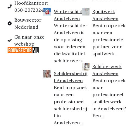
Hoofdkantoor:
030-2072024
Winterschilder
Spuitwerk
Amstelveen
Amstelveen
Bouwsector
Winterschilder
Bent u op zoek
Nederland
Amstelveen is
naar een
Ga naar onze
dé oplossing
professionele
webshop
voor iedereen
partner voor
die kwalitatief
spuitwerk...
schilderwerk...
Schilderwerk
Schildersbedrij
Amstelveen
f Amstelveen
Bent u op zoek
Bent u op zoek
naar
naar een
professioneel
professioneel
schilderwerk
schildersbedrij
in Amstelveen?
f in
Een...
Amstelveen...