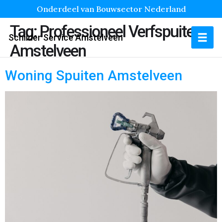
Onderdeel van Bouwsector Nederland
Tag:
Professioneel Verfspuiten
Schilder Service Amstelveen
Amstelveen
Woning Spuiten Amstelveen