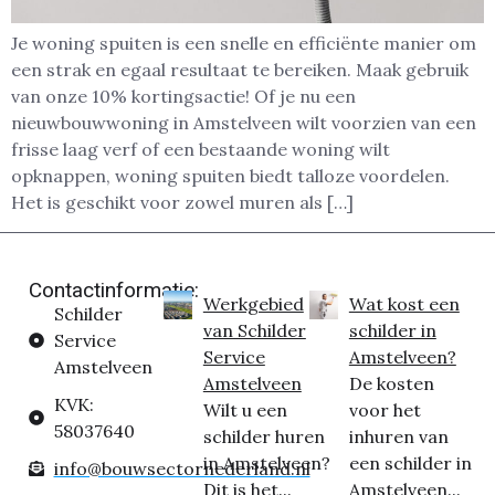
Je woning spuiten is een snelle en efficiënte manier om
een strak en egaal resultaat te bereiken. Maak gebruik
van onze 10% kortingsactie! Of je nu een
nieuwbouwwoning in Amstelveen wilt voorzien van een
frisse laag verf of een bestaande woning wilt
opknappen, woning spuiten biedt talloze voordelen.
Het is geschikt voor zowel muren als […]
Contactinformatie:
Werkgebied
Wat kost een
Schilder
van Schilder
schilder in
Service
Service
Amstelveen?
Amstelveen
Amstelveen
De kosten
KVK:
Wilt u een
voor het
58037640
schilder huren
inhuren van
in Amstelveen?
een schilder in
info@bouwsectornederland.nl
Dit is het...
Amstelveen...