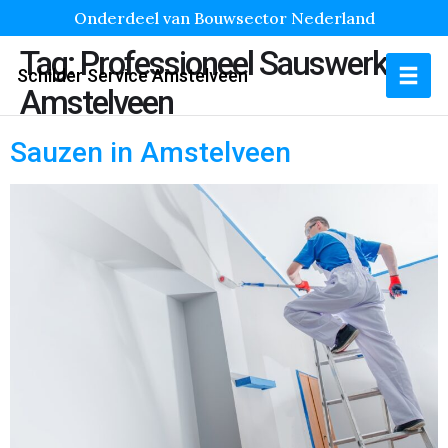
Onderdeel van Bouwsector Nederland
Tag:
Professioneel Sauswerk
Schilder Service Amstelveen
Amstelveen
Sauzen in Amstelveen