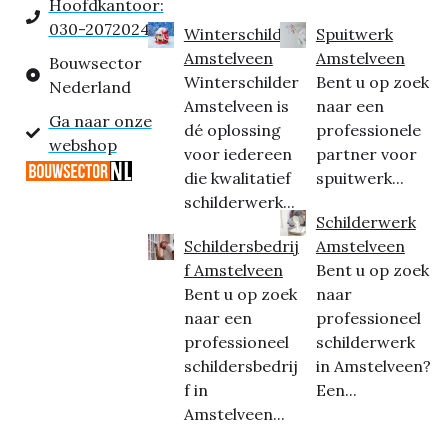
Hoofdkantoor:
030-2072024
Winterschilder
Spuitwerk
Amstelveen
Amstelveen
Bouwsector
Winterschilder
Bent u op zoek
Nederland
Amstelveen is
naar een
Ga naar onze
dé oplossing
professionele
webshop
voor iedereen
partner voor
die kwalitatief
spuitwerk...
schilderwerk...
Schilderwerk
Schildersbedrij
Amstelveen
f Amstelveen
Bent u op zoek
Bent u op zoek
naar
naar een
professioneel
professioneel
schilderwerk
schildersbedrij
in Amstelveen?
f in
Een...
Amstelveen...