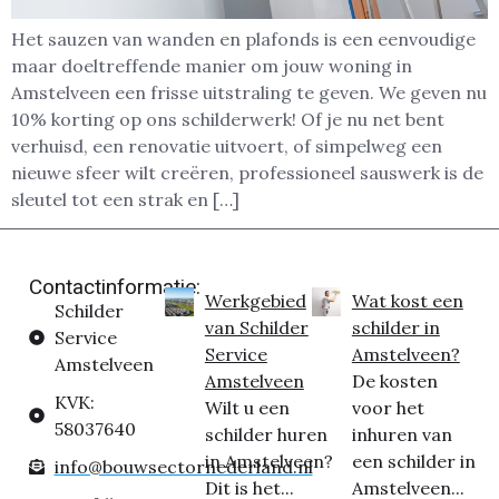
Het sauzen van wanden en plafonds is een eenvoudige
maar doeltreffende manier om jouw woning in
Amstelveen een frisse uitstraling te geven. We geven nu
10% korting op ons schilderwerk! Of je nu net bent
verhuisd, een renovatie uitvoert, of simpelweg een
nieuwe sfeer wilt creëren, professioneel sauswerk is de
sleutel tot een strak en […]
Contactinformatie:
Werkgebied
Wat kost een
Schilder
van Schilder
schilder in
Service
Service
Amstelveen?
Amstelveen
Amstelveen
De kosten
KVK:
Wilt u een
voor het
58037640
schilder huren
inhuren van
in Amstelveen?
een schilder in
info@bouwsectornederland.nl
Dit is het...
Amstelveen...