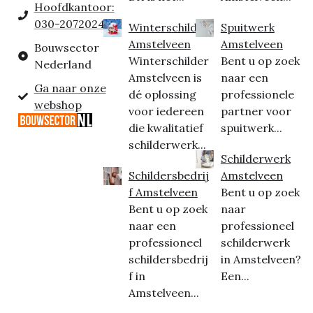
Hoofdkantoor:
030-2072024
Winterschilder
Spuitwerk
Amstelveen
Amstelveen
Bouwsector
Winterschilder
Bent u op zoek
Nederland
Amstelveen is
naar een
Ga naar onze
dé oplossing
professionele
webshop
voor iedereen
partner voor
die kwalitatief
spuitwerk...
schilderwerk...
Schilderwerk
Schildersbedrij
Amstelveen
f Amstelveen
Bent u op zoek
Bent u op zoek
naar
naar een
professioneel
professioneel
schilderwerk
schildersbedrij
in Amstelveen?
f in
Een...
Amstelveen...