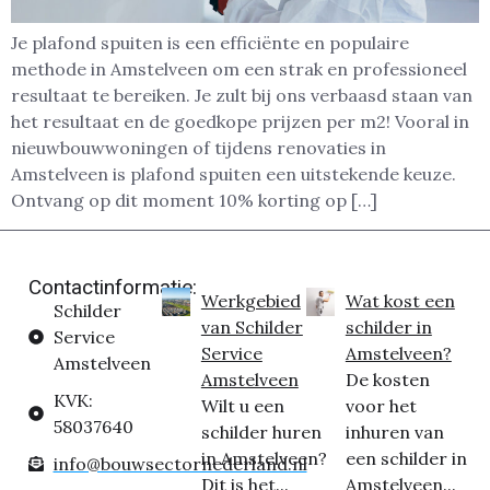
Je plafond spuiten is een efficiënte en populaire
methode in Amstelveen om een strak en professioneel
resultaat te bereiken. Je zult bij ons verbaasd staan van
het resultaat en de goedkope prijzen per m2! Vooral in
nieuwbouwwoningen of tijdens renovaties in
Amstelveen is plafond spuiten een uitstekende keuze.
Ontvang op dit moment 10% korting op […]
Contactinformatie:
Werkgebied
Wat kost een
Schilder
van Schilder
schilder in
Service
Service
Amstelveen?
Amstelveen
Amstelveen
De kosten
KVK:
Wilt u een
voor het
58037640
schilder huren
inhuren van
in Amstelveen?
een schilder in
info@bouwsectornederland.nl
Dit is het...
Amstelveen...