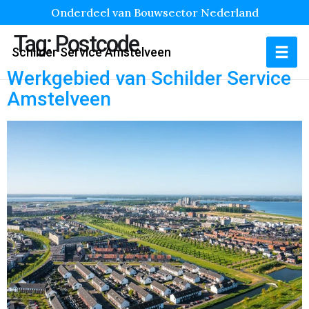
Onderdeel van Bouwsector Nederland
Tag:
Postcode
Schilder Service Amstelveen
Werkgebied van Schilder Service
Amstelveen