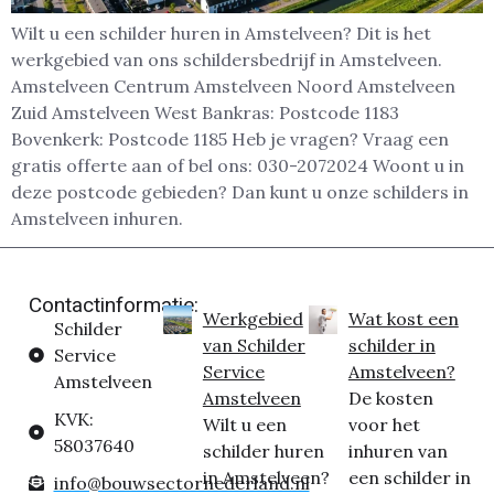
Wilt u een schilder huren in Amstelveen? Dit is het
werkgebied van ons schildersbedrijf in Amstelveen.
Amstelveen Centrum Amstelveen Noord Amstelveen
Zuid Amstelveen West Bankras: Postcode 1183
Bovenkerk: Postcode 1185 Heb je vragen? Vraag een
gratis offerte aan of bel ons: 030-2072024 Woont u in
deze postcode gebieden? Dan kunt u onze schilders in
Amstelveen inhuren.
Contactinformatie:
Werkgebied
Wat kost een
Schilder
van Schilder
schilder in
Service
Service
Amstelveen?
Amstelveen
Amstelveen
De kosten
KVK:
Wilt u een
voor het
58037640
schilder huren
inhuren van
in Amstelveen?
een schilder in
info@bouwsectornederland.nl