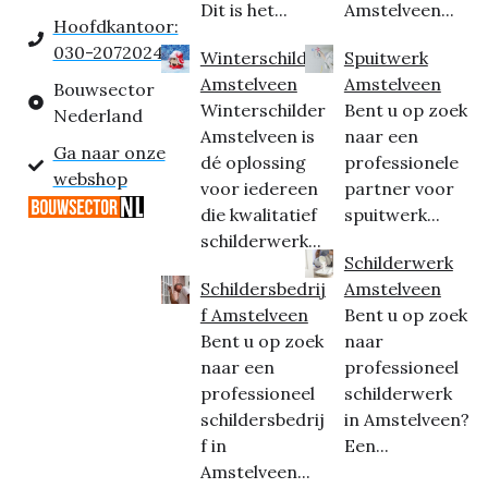
Dit is het...
Amstelveen...
Hoofdkantoor:
030-2072024
Winterschilder
Spuitwerk
Amstelveen
Amstelveen
Bouwsector
Winterschilder
Bent u op zoek
Nederland
Amstelveen is
naar een
Ga naar onze
dé oplossing
professionele
webshop
voor iedereen
partner voor
die kwalitatief
spuitwerk...
schilderwerk...
Schilderwerk
Schildersbedrij
Amstelveen
f Amstelveen
Bent u op zoek
Bent u op zoek
naar
naar een
professioneel
professioneel
schilderwerk
schildersbedrij
in Amstelveen?
f in
Een...
Amstelveen...