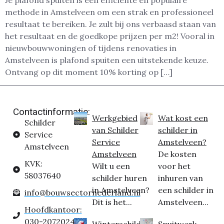
Je plafond spuiten is een efficiënte en populaire
methode in Amstelveen om een strak en professioneel
resultaat te bereiken. Je zult bij ons verbaasd staan van
het resultaat en de goedkope prijzen per m2! Vooral in
nieuwbouwwoningen of tijdens renovaties in
Amstelveen is plafond spuiten een uitstekende keuze.
Ontvang op dit moment 10% korting op […]
Contactinformatie:
Werkgebied
Wat kost een
Schilder
van Schilder
schilder in
Service
Service
Amstelveen?
Amstelveen
Amstelveen
De kosten
KVK:
Wilt u een
voor het
58037640
schilder huren
inhuren van
in Amstelveen?
een schilder in
info@bouwsectornederland.nl
Dit is het...
Amstelveen...
Hoofdkantoor:
030-2072024
Winterschilder
Spuitwerk