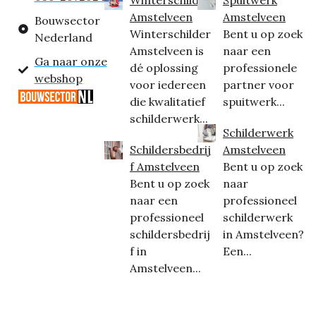
Amstelveen
Amstelveen
Bouwsector
Winterschilder
Bent u op zoek
Nederland
Amstelveen is
naar een
Ga naar onze
dé oplossing
professionele
webshop
voor iedereen
partner voor
die kwalitatief
spuitwerk...
schilderwerk...
Schilderwerk
Schildersbedrij
Amstelveen
f Amstelveen
Bent u op zoek
Bent u op zoek
naar
naar een
professioneel
professioneel
schilderwerk
schildersbedrij
in Amstelveen?
f in
Een...
Amstelveen...