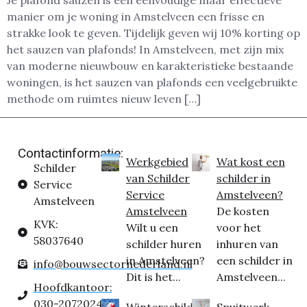
Je plafond sauzen is een eenvoudige maar effectieve
manier om je woning in Amstelveen een frisse en
strakke look te geven. Tijdelijk geven wij 10% korting op
het sauzen van plafonds! In Amstelveen, met zijn mix
van moderne nieuwbouw en karakteristieke bestaande
woningen, is het sauzen van plafonds een veelgebruikte
methode om ruimtes nieuw leven […]
Contactinformatie:
Werkgebied
Wat kost een
Schilder
van Schilder
schilder in
Service
Service
Amstelveen?
Amstelveen
Amstelveen
De kosten
KVK:
Wilt u een
voor het
58037640
schilder huren
inhuren van
in Amstelveen?
een schilder in
info@bouwsectornederland.nl
Dit is het...
Amstelveen...
Hoofdkantoor:
030-2072024
Winterschilder
Spuitwerk