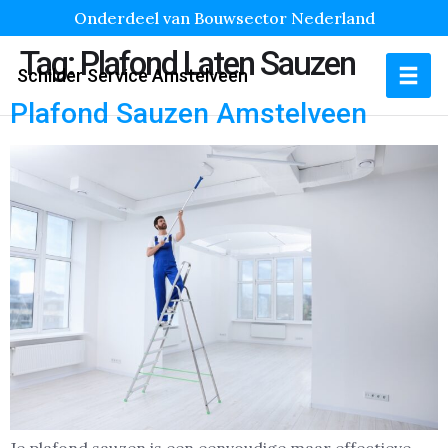
Onderdeel van Bouwsector Nederland
Tag:
Plafond Laten Sauzen
Schilder Service Amstelveen
Plafond Sauzen Amstelveen