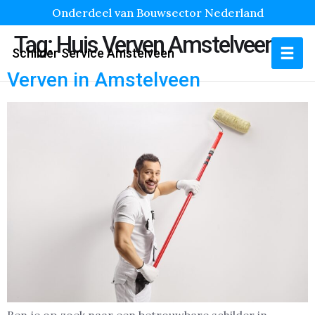
Onderdeel van Bouwsector Nederland
Tag:
Huis Verven Amstelveen
Schilder Service Amstelveen
Verven in Amstelveen