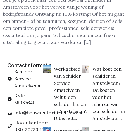
Ben je op zoek naar een betrouwbare schilder in
Amstelveen voor het verven van je woning of
bedrijfspand? Ontvang nu 10% korting! Of het nu gaat
om binnen– of buitenmuren, kozijnen, deuren of zelfs
een complete gevel, professioneel schilderwerk is
essentieel om je pand te beschermen en een frisse
uitstraling te geven. Lees verder en […]
Contactinformatie:
Werkgebied
Wat kost een
Schilder
van Schilder
schilder in
Service
Service
Amstelveen?
Amstelveen
Amstelveen
De kosten
KVK:
Wilt u een
voor het
58037640
schilder huren
inhuren van
in Amstelveen?
een schilder in
info@bouwsectornederland.nl
Dit is het...
Amstelveen...
Hoofdkantoor:
030-2072024
Winterschilder
Spuitwerk