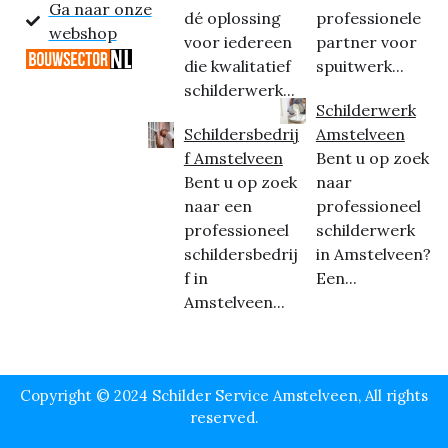
Ga naar onze
dé oplossing
professionele
webshop
voor iedereen
partner voor
die kwalitatief
spuitwerk...
schilderwerk...
Schilderwerk
Schildersbedrij
Amstelveen
f Amstelveen
Bent u op zoek
Bent u op zoek
naar
naar een
professioneel
professioneel
schilderwerk
schildersbedrij
in Amstelveen?
f in
Een...
Amstelveen...
Copyright © 2024 Schilder Service Amstelveen, All rights
reserved.