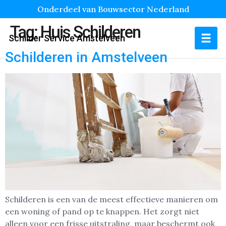
Onderdeel van Bouwsector Nederland
Tag:
Huis Schilderen
Schilder Service Amstelveen
Schilderen in Amstelveen
Schilderen is een van de meest effectieve manieren om
een woning of pand op te knappen. Het zorgt niet
alleen voor een frisse uitstraling, maar beschermt ook