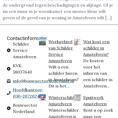
de ondergrond tegen beschadigingen en slijtage. Of je
nu een muur in je woonkamer een nieuwe kleur wilt
geven of de gevel van je woning in Amstelveen wilt […]
Contactinformatie:
Werkgebied
Wat kost een
Schilder
van Schilder
schilder in
Service
Service
Amstelveen?
Amstelveen
Amstelveen
De kosten
KVK:
Wilt u een
voor het
58037640
schilder huren
inhuren van
in Amstelveen?
een schilder in
info@bouwsectornederland.nl
Dit is het...
Amstelveen...
Hoofdkantoor:
030-2072024
Winterschilder
Spuitwerk
Amstelveen
Amstelveen
Bouwsector
Winterschilder
Bent u op zoek
Nederland
Amstelveen is
naar een