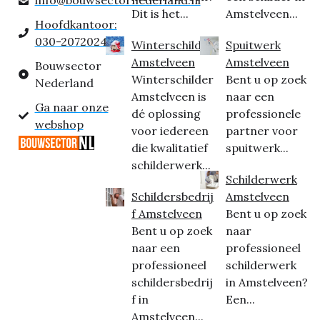
Dit is het...
Amstelveen...
Hoofdkantoor:
030-2072024
Winterschilder
Spuitwerk
Amstelveen
Amstelveen
Bouwsector
Winterschilder
Bent u op zoek
Nederland
Amstelveen is
naar een
Ga naar onze
dé oplossing
professionele
webshop
voor iedereen
partner voor
die kwalitatief
spuitwerk...
schilderwerk...
Schilderwerk
Schildersbedrij
Amstelveen
f Amstelveen
Bent u op zoek
Bent u op zoek
naar
naar een
professioneel
professioneel
schilderwerk
schildersbedrij
in Amstelveen?
f in
Een...
Amstelveen...