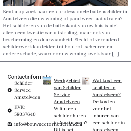
Bent u op zoek naar een professionele buitenschilder in
Amstelveen die uw woning of pand weer laat stralen?
Het schilderen van de buitenkant van uw huis is niet
alleen een kwestie van uitstraling, maar ook van
bescherming en duurzaamheid. Slecht of verouderd
schilderwerk kan leiden tot houtrot, scheuren en
andere schade, waardoor uw woning kwetsbaar […]
Contactinformatie:
Werkgebied
Wat kost een
Schilder
van Schilder
schilder in
Service
Service
Amstelveen?
Amstelveen
Amstelveen
De kosten
KVK:
Wilt u een
voor het
58037640
schilder huren
inhuren van
in Amstelveen?
een schilder in
info@bouwsectornederland.nl
Dit is het...
Amstelveen...