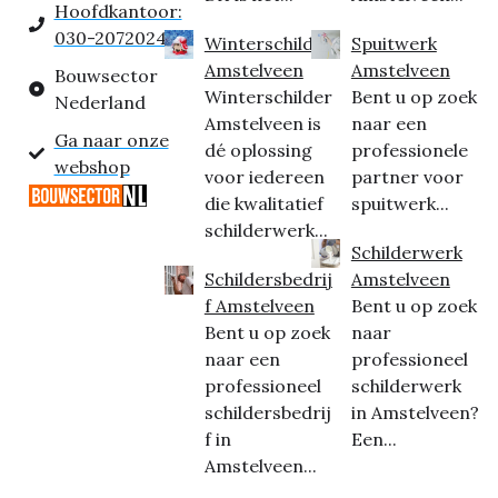
Hoofdkantoor:
030-2072024
Winterschilder
Spuitwerk
Amstelveen
Amstelveen
Bouwsector
Winterschilder
Bent u op zoek
Nederland
Amstelveen is
naar een
Ga naar onze
dé oplossing
professionele
webshop
voor iedereen
partner voor
die kwalitatief
spuitwerk...
schilderwerk...
Schilderwerk
Schildersbedrij
Amstelveen
f Amstelveen
Bent u op zoek
Bent u op zoek
naar
naar een
professioneel
professioneel
schilderwerk
schildersbedrij
in Amstelveen?
f in
Een...
Amstelveen...