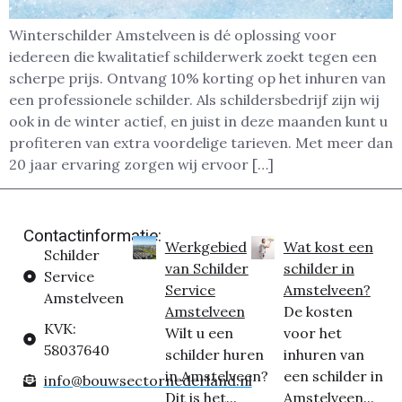
Winterschilder Amstelveen is dé oplossing voor
iedereen die kwalitatief schilderwerk zoekt tegen een
scherpe prijs. Ontvang 10% korting op het inhuren van
een professionele schilder. Als schildersbedrijf zijn wij
ook in de winter actief, en juist in deze maanden kunt u
profiteren van extra voordelige tarieven. Met meer dan
20 jaar ervaring zorgen wij ervoor […]
Contactinformatie:
Werkgebied
Wat kost een
Schilder
van Schilder
schilder in
Service
Service
Amstelveen?
Amstelveen
Amstelveen
De kosten
KVK:
Wilt u een
voor het
58037640
schilder huren
inhuren van
in Amstelveen?
een schilder in
info@bouwsectornederland.nl
Dit is het...
Amstelveen...